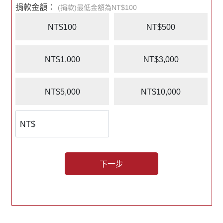
捐款金額：
化促進國際交流，創造世界和平的理想！
(捐款)最低金額為NT$100
NT$100
NT$500
2026年，計畫北中南巡演至少七場，讓各地的朋友
都有機會一同來感受！
演出場次：
NT$1,000
NT$3,000
新竹場｜8/15（六）14:00、19:00
NT$5,000
NT$10,000
梅門修生館（新竹市東光路192號B1）
洽詢：劉泳臨師姐 0939-330-318 (席次已滿)
高雄場｜8/22（六）14:30、19:30
大東文化藝術中心（高雄鳳山區光遠路161號）
下一步
洽詢：宋師妹 0928-732-682 （席次已滿)
台北場｜8/29（六）、8/30（日）14:30、
19:30
台北市政府親子劇場