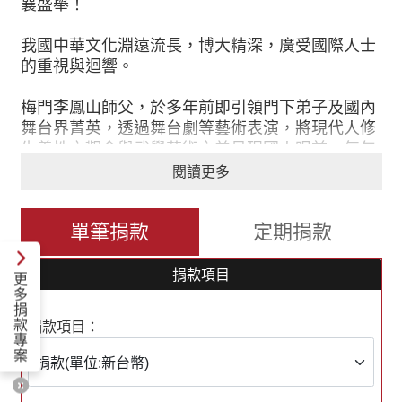
襄盛舉！
我國中華文化淵遠流長，博大精深，廣受國際人士
的重視與迴響。
梅門李鳳山師父，於多年前即引領門下弟子及國內
舞台界菁英，透過舞台劇等藝術表演，將現代人修
生養性之觀念與武學藝術之美呈現國人眼前，每年
歷有佳作，備受好評。
閱讀更多
李鳳山師父曾於2006年改編傳統民俗故事「白蛇
單筆捐款
定期捐款
傳」，以舞台劇形式表達這個傳奇故事，因為在眾
多的傳奇妖精當中，被鎮壓在雷峰塔下的白娘子，
不僅小有名氣，每逢端午，就被人們搬上舞台，而
捐款項目
更
且重情重義，感動天地，充滿修行的精神。藉此向
多
捐
世界宣揚台灣提昇戲劇界品質與格局的用心，並推
款
捐款項目：
廣現代化養生觀念及武學文化發展的全貌，讓更多
專
人瞭解文化傳承的重要性，我們期許各界共襄盛
案
舉，支持高品質的文化表演，以提升國人對生活藝
術的品味及對文化傳承的使命感，共同來實現以文