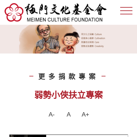
更多捐款專案
|
|
弱勢小俠扶立專案
A-
A
A+