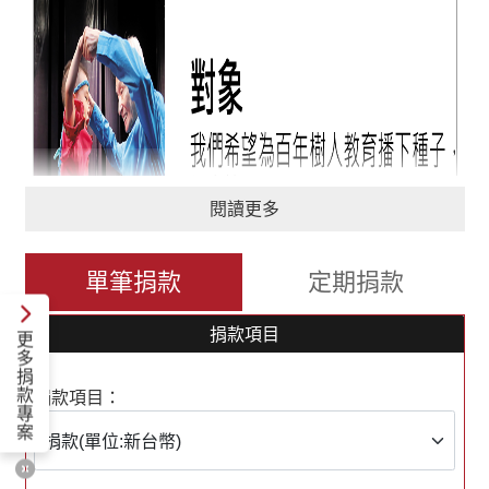
閱讀更多
單筆捐款
定期捐款
捐款項目
更
多
捐
款
捐款項目：
專
案