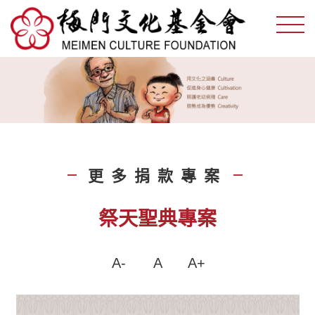
更多捐款專案
|
|
祭天聖典專案
A-
A
A+