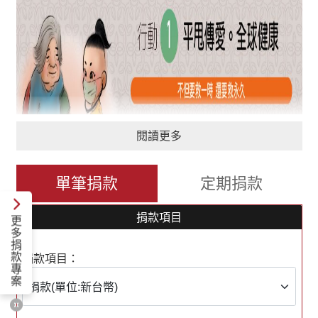
閱讀更多
單筆捐款
定期捐款
捐款項目
更
多
捐
款
捐款項目：
專
案