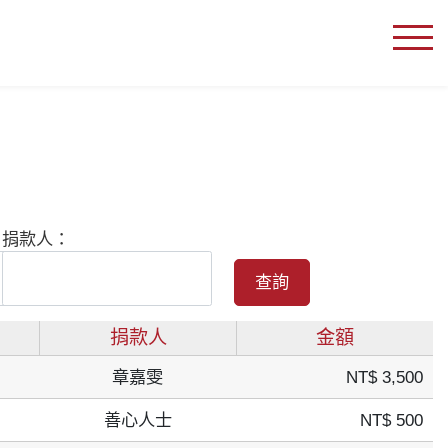
捐款人：
查詢
捐款人
金額
章嘉雯
NT$ 3,500
善心人士
NT$ 500